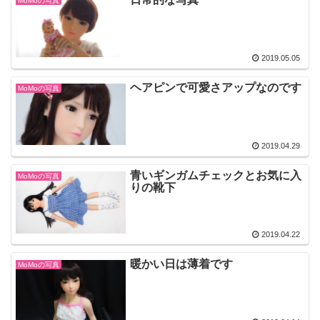
MoMoの写真
2019.05.05
ヘアピンで可愛さアップなのです
MoMoの写真
2019.04.29
青いギンガムチェックとお気に入
MoMoの写真
りの靴下
2019.04.22
暖かい日は薄着です
MoMoの写真