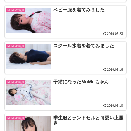
ベビー服を着てみました
MoMoの写真
2019.06.23
スクール水着を着てみました
MoMoの写真
2019.06.16
子猫になったMoMoちゃん
MoMoの写真
2019.06.10
学生服とランドセルと可愛い上履
MoMoの写真
き